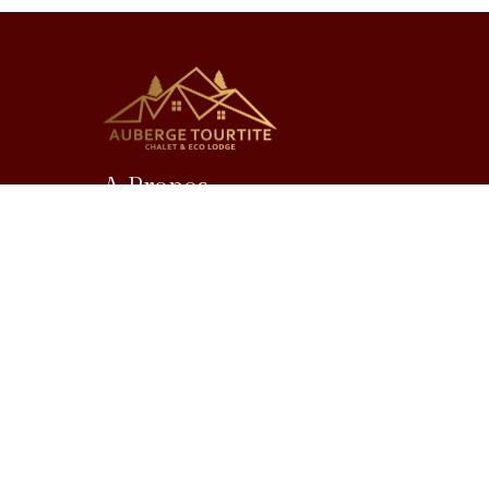
A Propos
Auberge Tourtite est bien plus qu’un simple
hébergement. C’est une ode vivante à la culture, à la
nature, et à l’hospitalité berbère.
Developed By
RACHID MRANI
© 2019-2026. All rights reserved.