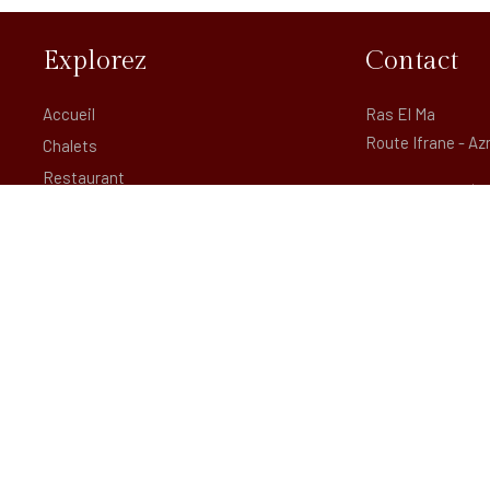
Explorez
Contact
Accueil
Ras El Ma
Route Ifrane - Az
Chalets
Restaurant
+212 53
Spa
+212 80
Salle du Sport
+212 66
A Propos
aubergetourtite
Contact