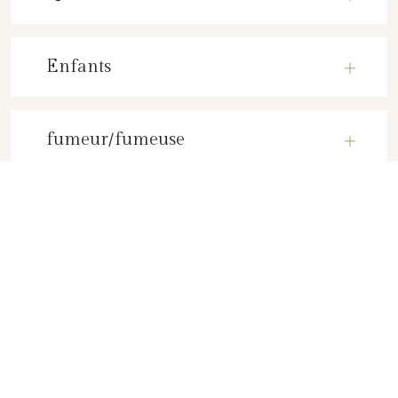
Enfants
fumeur/fumeuse
TESTIMONIALS
Que disent les clients?
L’accueil agréable du personnel de l’établissement, et la situation
géographique de l’hôtel.
MATHIAS