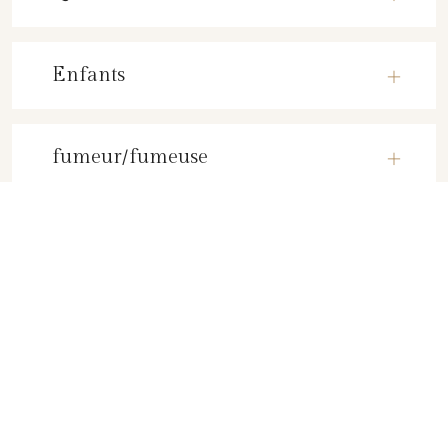
Enfants
fumeur/fumeuse
TESTIMONIALS
Que disent les clients?
L’accueil agréable du personnel de l’établissement, et la situation
géographique de l’hôtel.
MATHIAS