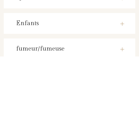
Enfants
fumeur/fumeuse
TESTIMONIALS
Que disent les clients?
L’accueil agréable du personnel de l’établissement, et la situation
géographique de l’hôtel.
MATHIAS