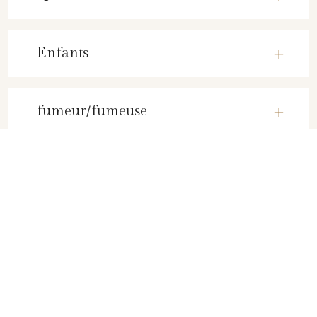
Enfants
fumeur/fumeuse
TESTIMONIALS
Que disent les clients?
L’accueil agréable du personnel de l’établissement, et la situation
géographique de l’hôtel.
MATHIAS