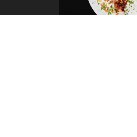
TESTIMONIALS
Que disen
ment vraiment sympa.
L’accueil agréable d
MATH
Guest r