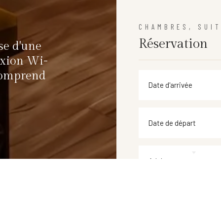
CHAMBRES, SUI
Réservation
se d'une
exion Wi-
 comprend
Adulte
VÉRI