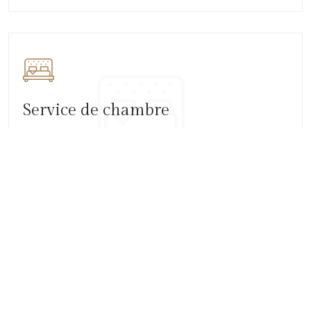
Service de chambre
Commandez des plats délicieux et profitez d'un repas privé
dans le confort de votre chambre.
Piscine
Plongez dans la détente totale dans notre piscine,