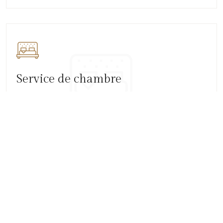
Service de chambre
Commandez des plats délicieux et profitez d'un repas privé
dans le confort de votre chambre.
Piscine
Plongez dans la détente totale dans notre piscine,